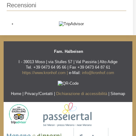
Recensioni
Fam. Halbeisen
I - 39013 Moso | via Stulles 57 | Val Passiria | Alto Adige
Tel. +39 0473 64 95 66 | Fax +39 0473 64 87 61
https://www.kronhof.com |
e-Mail:
info@kronhof.com
Home
|
Privacy/Contatti
|
Dichiarazione di accessibilità
|
Sitemap