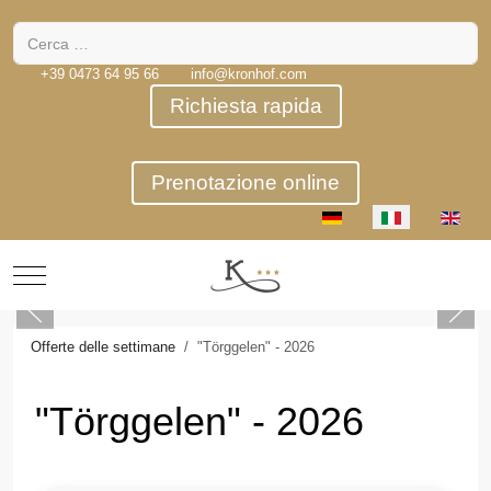
Cerca
+39 0473 64 95 66
info@kronhof.com
Richiesta rapida
Prenotazione online
Seleziona la tua lingua
Mobile Menu Toggle
Offerte delle settimane
"Törggelen" - 2026
"Törggelen" - 2026