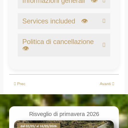
Informazioni generali 👁
Services included 👁
Politica di cancellazione
👁
Articolo precedente: Settimana di escursioni alle cime - 2026
Articolo succes
Prec
Avanti
Risveglio di primavera 2026