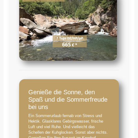
Genieße die Sonne, den
Spaß und die Sommerfreude
bei uns
Ein Sommerurlaub fernab von Stress und
Hektik. Glasklares Gebirgswasser, frische
Luft und viel Ruhe. Und vielleicht das
Schellen der Kuhglocken. Sonst aber nichts.
Genießen Sie Ihre Auszeit im Kronhof.