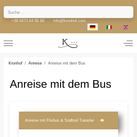
Suchen
+39 0473 64 95 66
info@kronhof.com
Sprache auswählen
Mobile Menu Toggle
Off-
Kronhof
Anreise
Anreise mit dem Bus
Anreise mit dem Bus
Anreise mit Flixbus & Südtirol Transfer 👁