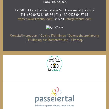
Fam. Halbeisen
I - 39013 Moos | Stuller Straße 57 | Passeiertal | Südtirol
Tel.
+39 0473 64 95 66 | Fax +39 0473 64 87 61
https://www.kronhof.com |
e-Mail:
info@kronhof.com
Kontakt/Impressum
|
Cookie-Richtlinien
|
Datenschutzerklärung
|
Erklärung zur Barrierefreiheit
|
Sitemap