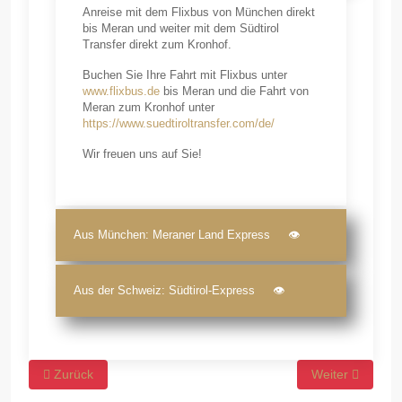
Anreise mit dem Flixbus von München direkt
bis Meran und weiter mit dem Südtirol
Transfer direkt zum Kronhof.
Buchen Sie Ihre Fahrt mit Flixbus unter
www.flixbus.de
bis Meran und die Fahrt von
Meran zum Kronhof unter
https://www.suedtiroltransfer.com/de/
Wir freuen uns auf Sie!
Aus München: Meraner Land Express 👁
Aus der Schweiz: Südtirol-Express 👁
Vorheriger Beitrag: Anreise mit dem Auto
Nächster Beitra
Zurück
Weiter