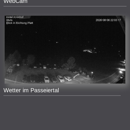
WebCam
Wetter im Passeiertal