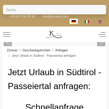
Suchen
+39 0473 64 95 66
info@kronhof.com
Sprache auswählen
Mobile Menu Toggle
Off-
Zimmer
Geschenkgutschein
Anfragen
Jetzt Urlaub in Südtirol - Passeiertal anfragen:
Jetzt Urlaub in Südtirol -
Passeiertal anfragen:
Schnellanfrage